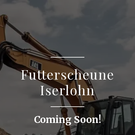
Zum
Inhalt
springen
Futterscheune
Iserlohn
Coming Soon!