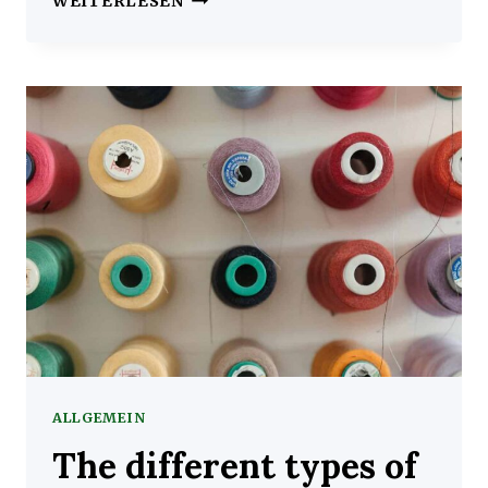
WEITERLESEN
MUCH
FABRIC
DO
YOU
ACTUALLY
NEED
ALLGEMEIN
The different types of