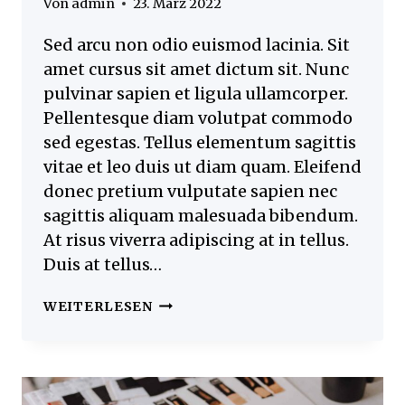
Von
admin
23. März 2022
Sed arcu non odio euismod lacinia. Sit
amet cursus sit amet dictum sit. Nunc
pulvinar sapien et ligula ullamcorper.
Pellentesque diam volutpat commodo
sed egestas. Tellus elementum sagittis
vitae et leo duis ut diam quam. Eleifend
donec pretium vulputate sapien nec
sagittis aliquam malesuada bibendum.
At risus viverra adipiscing at in tellus.
Duis at tellus…
UPCYCLE
WEITERLESEN
THE
CLOTHES
YOU
ALREADY