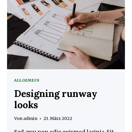
OWN
ALLGEMEIN
Designing runway
looks
Von
admin
23. März 2022
Sed arcu non odio euismod lacinia. Sit