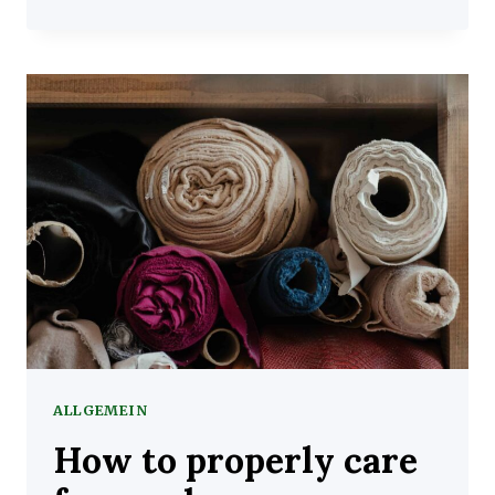
DIFFERENT
TYPES
OF
THREAD
AND
WHY
IT
MATTERS
ALLGEMEIN
How to properly care